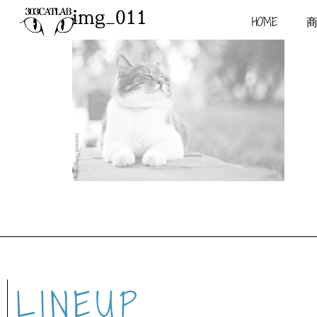
img_011
HOME
LINEUP